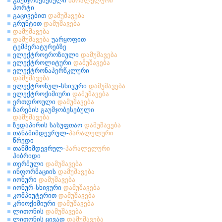
გაუმჯობესებული
პარალელური
პორტი
გაცივებით
დამუშავება
გრუნტით
დამუშავება
დამუშავება
დამუშავება
უარყოფით
ტემპერატურებზე
ელექტროეროზიული
დამუშავება
ელექტროლიტური
დამუშავება
ელექტრონაპერწკლური
დამუშავება
ელექტრონულ-სხივური
დამუშავება
ელექტროქიმიური
დამუშავება
ერთდროული
დამუშავება
ზარების გაუმჯობესებული
დამუშავება
ზედაპირის სასუფთაო
დამუშავება
თანამიმდევრულ-
პარალელური
წრედი
თანმიმდევრულ-
პარალელური
ჰიბრიდი
თერმული
დამუშავება
ინფორმაციის
დამუშავება
იონური
დამუშავება
იონურ-სხივური
დამუშავება
კომპიუტერით
დამუშავება
კრიოქიმიური
დამუშავება
ლითონის
დამუშავება
ლითონის ცივად
დამუშავება