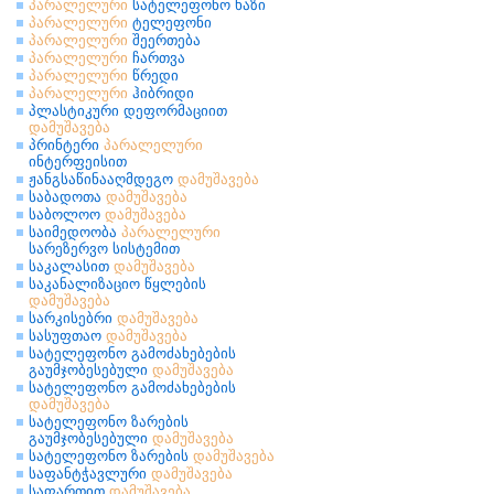
პარალელური
სატელეფონო ხაზი
პარალელური
ტელეფონი
პარალელური
შეერთება
პარალელური
ჩართვა
პარალელური
წრედი
პარალელური
ჰიბრიდი
პლასტიკური დეფორმაციით
დამუშავება
პრინტერი
პარალელური
ინტერფეისით
ჟანგსაწინააღმდეგო
დამუშავება
საბადოთა
დამუშავება
საბოლოო
დამუშავება
საიმედოობა
პარალელური
სარეზერვო სისტემით
საკალასით
დამუშავება
საკანალიზაციო წყლების
დამუშავება
სარკისებრი
დამუშავება
სასუფთაო
დამუშავება
სატელეფონო გამოძახებების
გაუმჯობესებული
დამუშავება
სატელეფონო გამოძახებების
დამუშავება
სატელეფონო ზარების
გაუმჯობესებული
დამუშავება
სატელეფონო ზარების
დამუშავება
საფანტჭავლური
დამუშავება
საფართით
დამუშავება