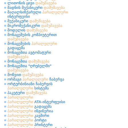
ლითონის ცივი
დამუშავება
მადნის მექანიკური
დამუშავება
მაღალსიჩქარული
პარალელური
ინტერფეისი
მექანიკური
დამუშავება
მიკრომექანიკური
დამუშავება
მოდელის
დამუშავება
მონაცემების კომპიუტერით
დამუშავება
მონაცემების
პარალელური
გადაცემა
მონაცემთა ავტომატური
დამუშავება
მონაცემთა
დამუშავება
მონაცემთა "ღრუბელში"
დამუშავება
მოწვით
დამუშავება
ორმაგი
პარალელური
ჩაბერვა
ორტურბინიანი ჩაბერვის
პარალელური
სისტემა
პაკეტური
დამუშავება
პარალელური
პარალელური
ATA-ინტერფეისი
პარალელური
გადაცემა
პარალელური
ინჟინერია
პარალელური
კავშირი
პარალელური
პორტი
პარალელური
პრინტერი