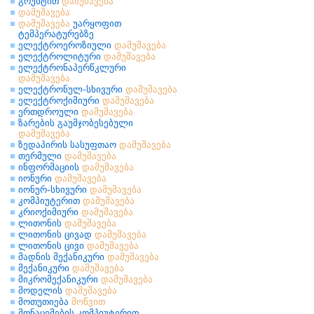
გრუნტით
დამუშავება
დამუშავება
დამუშავება
უარყოფით
ტემპერატურებზე
ელექტროეროზიული
დამუშავება
ელექტროლიტური
დამუშავება
ელექტრონაპერწკლური
დამუშავება
ელექტრონულ-სხივური
დამუშავება
ელექტროქიმიური
დამუშავება
ერთდროული
დამუშავება
ზარების გაუმჯობესებული
დამუშავება
ზედაპირის სასუფთაო
დამუშავება
თერმული
დამუშავება
ინფორმაციის
დამუშავება
იონური
დამუშავება
იონურ-სხივური
დამუშავება
კომპიუტერით
დამუშავება
კრიოქიმიური
დამუშავება
ლითონის
დამუშავება
ლითონის ცივად
დამუშავება
ლითონის ცივი
დამუშავება
მადნის მექანიკური
დამუშავება
მექანიკური
დამუშავება
მიკრომექანიკური
დამუშავება
მოდელის
დამუშავება
მოთუთიება
მოწვით
მონაცემების კომპიუტერით