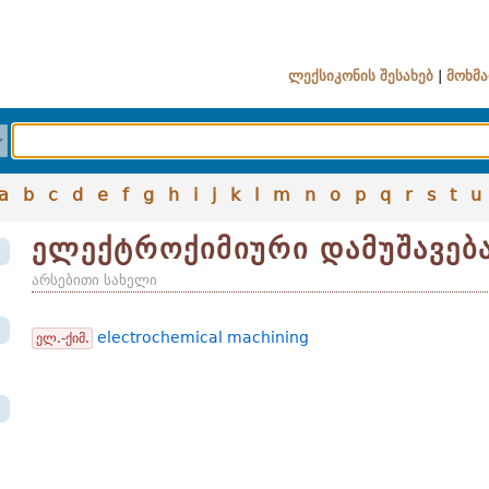
ლექსიკონის შესახებ
|
მოხმა
a
b
c
d
e
f
g
h
i
j
k
l
m
n
o
p
q
r
s
t
u
ელექტროქიმიური დამუშავებ
არსებითი სახელი
electrochemical machining
ელ.-ქიმ.