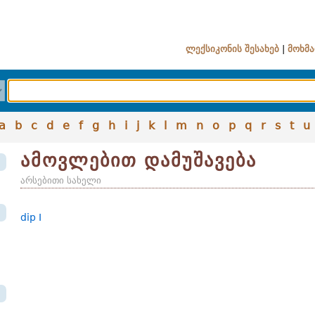
ლექსიკონის შესახებ
|
მოხმა
a
b
c
d
e
f
g
h
i
j
k
l
m
n
o
p
q
r
s
t
u
ამოვლებით დამუშავება
არსებითი სახელი
dip I