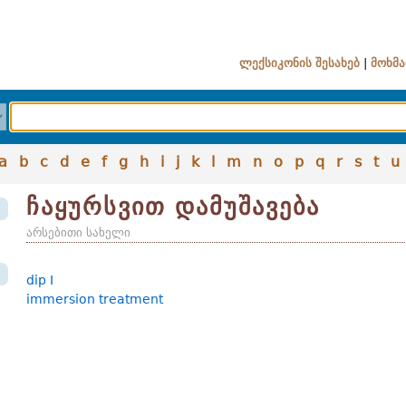
ლექსიკონის შესახებ
|
მოხმა
a
b
c
d
e
f
g
h
i
j
k
l
m
n
o
p
q
r
s
t
u
ჩაყურსვით დამუშავება
არსებითი სახელი
dip I
immersion treatment