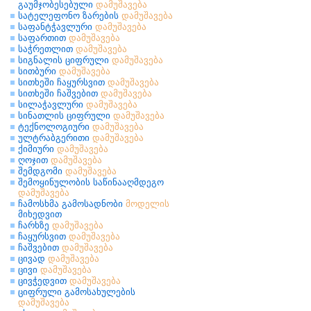
გაუმჯობესებული
დამუშავება
სატელეფონო ზარების
დამუშავება
საფანტჭავლური
დამუშავება
საფართით
დამუშავება
საჭრეთლით
დამუშავება
სიგნალის ციფრული
დამუშავება
სითბური
დამუშავება
სითხეში ჩაყურსვით
დამუშავება
სითხეში ჩაშვებით
დამუშავება
სილაჭავლური
დამუშავება
სინათლის ციფრული
დამუშავება
ტექნოლოგიური
დამუშავება
ულტრაბგერითი
დამუშავება
ქიმიური
დამუშავება
ღოჯით
დამუშავება
შემდგომი
დამუშავება
შემოყინულობის საწინააღმდეგო
დამუშავება
ჩამოსხმა გამოსადნობი
მოდელის
მიხედვით
ჩარხზე
დამუშავება
ჩაყურსვით
დამუშავება
ჩაშვებით
დამუშავება
ცივად
დამუშავება
ცივი
დამუშავება
ცივჭედვით
დამუშავება
ციფრული გამოსახულების
დამუშავება