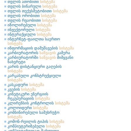
თვლის ათობითი
სისტემა
თვლის ბინარული
სისტემა
თვლის თექვსმეტობითი
სისტემა
თვლის ორობითი
სისტემა
თვლის რვაობითი
სისტემა
იზოლირებული
სისტემა
ინჟექტორული
სისტემა
ინტერაქციული
სისტემა
ინტერნეტ-ფაილთა საერთო
სისტემა
ინფორმაციის დამუშავების
სისტემა
კარბიურატორის
საწვავის
კამერა
კარბიურატორში
საწვავის
მიმყვანი
ნახვრეტი
კარის დისტანციური გაღების
სისტემა
კარკასული კონსტრუქციული
სისტემა
კასკადური
სისტემა
კვების
სისტემა
კინეტიკური ენერგიის
რეკუპერაციის
სისტემა
კლირენსის კონტროლის
სისტემა
კოლოიდური
სისტემა
კომბინირებული სამუხრუჭო
სისტემა
კომონ-რეილის ტიპის
სისტემა
კომპიუტერიზებული
სისტემა
კომპიუტერულად მართული