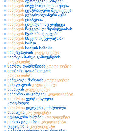
საწვავის
შეფრქვევის სისტემა
საწვავის
შრეებრივი შეშხაპუნება
საწვავის
ცენტრალური შეფრქვევა
საწვავის
ცენტროპლანური ავზი
საწვავის
ცისტერნა
საწვავის
ციფრული შეფრქვევა
საწვავის
წაკვეთა დამუხრუჭებისას
საწვავის
წვის პროდუქტები
საწვავის
წნევის რეგულატორი
საწვავის
ხარჯი
საწვავის
ხარჯის საზომი
საწვავჰაერის
კოეფიციენტი
სივრცის მარგი გამოყენების
კოეფიციენტი
სითბოს დაბრუნების
კოეფიციენტი
სითბური გაფართოების
კოეფიციენტი
სიმტკიცის მარაგის
კოეფიციენტი
სიმძლავრის
კოეფიციენტი
სისალის
კოეფიციენტი
სიჩქარის დაკარგვის
კოეფიციენტი
სიჭარბის
ვერტიკალური
კონტროლი
სიჭარბის
ციკლური კონტროლი
სიხისტის
კოეფიციენტი
სტატიკური ხახუნის
კოეფიციენტი
სხივის გადახრის
კოეფიციენტი
ტევადობის
კოეფიციენტი