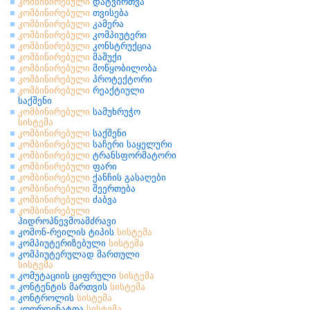
კომბინირებული
დატვირთვა
კომბინირებული
თვისება
კომბინირებული
კამერა
კომბინირებული
კომპიუტერი
კომბინირებული
კონსტრუქცია
კომბინირებული
მაშუქი
კომბინირებული
მოწყობილობა
კომბინირებული
პროტექტორი
კომბინირებული
რეაქტიული
საქშენი
კომბინირებული
სამუხრუჭო
სისტემა
კომბინირებული
საქშენი
კომბინირებული
საჩერი საყელური
კომბინირებული
ტრანსფორმატორი
კომბინირებული
ფარი
კომბინირებული
ქანჩის გასაღები
კომბინირებული
შეერთება
კომბინირებული
ძაბვა
კომბინირებული
ჰიდროპნევმოამძრავი
კომონ-რეილის ტიპის
სისტემა
კომპიუტერიზებული
სისტემა
კომპიუტერულად მართული
სისტემა
კომუტაციის ციფრული
სისტემა
კონტენტის მართვის
სისტემა
კონტროლის
სისტემა
კოორდინატთა
სისტემა