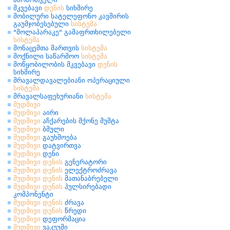
მკვებავი
დენის
სიხშირე
მობილური სატელეფონო კავშირის
გაუმჯობესებული
სისტემა
"მოლაპარაკე" გამაფრთხილებელი
სისტემა
მონაცემთა მართვის
სისტემა
მოქნილი საწარმოო
სისტემა
მოწყობილობის მკვებავი
დენის
სიხშირე
მრავალდავალებიანი ოპერაციული
სისტემა
მრავალსაფეხურიანი
სისტემა
მუდმივი
მუდმივი
აირი
მუდმივი
აჩქარების მქონე მუშტა
მუდმივი
ბმული
მუდმივი
გაუხშოება
მუდმივი
დატვირთვა
მუდმივი
დენი
მუდმივი
დენის
გენერატორი
მუდმივი
დენის
ელექტროძრავა
მუდმივი
დენის
მათანაბრებელი
მუდმივი
დენის
პულსირებადი
კომპონენტი
მუდმივი
დენის
ძრავა
მუდმივი
დენის
წრედი
მუდმივი
დეფორმაცია
მუდმივი
ვაკუუმი