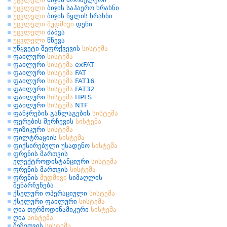
უცვლელი
ბიჯის საჰაერო ხრახნი
უცვლელი
ბიჯის წყლის ხრახნი
უცვლელი
მუდმივი
დენი
უცვლელი
ძაბვა
უცვლელი
წნევა
უწყვეტი შეფრქვევის
სისტემა
ფაილური
სისტემა
ფაილური
სისტემა
exFAT
ფაილური
სისტემა
FAT
ფაილური
სისტემა
FAT16
ფაილური
სისტემა
FAT32
ფაილური
სისტემა
HPFS
ფაილური
სისტემა
NTF
ფანჯრების განლაგების
სისტემა
ფერების შერჩევის
სისტემა
ფიზიკური
სისტემა
ფილტრაციის
სისტემა
ფიქსირებული უსადენო
სისტემა
ფრენის მართვის
ელექტროდისტანციური
სისტემა
ფრენის მართვის
სისტემა
ფრენის
მუდმივი
სიმაღლის
შენარჩუნება
ქსელური ოპერაციული
სისტემა
ქსელური ფაილური
სისტემა
ღია თერმოდინამიკური
სისტემა
ღია
სისტემა
შეზეთვის
სისტემა