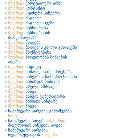
მუდმივი
ვირტუალური არხი
მუდმივი
კონტაქტი
მუდმივი
კუთხური სიჩქარე
მუდმივი
მაგნიტი
მუდმივი
მაგნიტის ღუზა
მუდმივი
მეხსიერება
მუდმივი
მეხსიერების
მოწყობილობა
მუდმივი
მოდება
მუდმივი
მოდების კბილა გადაცემა
მუდმივი
მოქმედებისა
მუდმივი
მოცულობის სინჯების
აღება
მუდმივი
სიდიდე
მუდმივი
სიმაღლის შენარჩუნება
მუდმივი
სიჩქარის საჰაერო ხრახნი
მუდმივი
სიხისტის ზამბარა
მუდმივი
სრული ამძრავი
მუდმივი
ძაბვა
მუდმივი
ძაბვის გენერატორი
მუდმივი
წირითი სიჩქარე
მუდმივი
წნევა
ნამუშევარი აირების გამოშვების
სისტემა
ნამუშევარი აირების
მუდმივი
მოცულობის სინჯების აღება
ნამუშევარი აირების
რეცირკულაციის
სისტემა