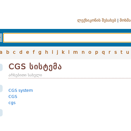
ლექსიკონის შესახებ
|
მოხმა
a
b
c
d
e
f
g
h
i
j
k
l
m
n
o
p
q
r
s
t
u
CGS სისტემა
არსებითი სახელი
CGS system
CGS
cgs