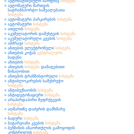
ავტომატიზებული საოფისე
სისტემა
ავტომატური მართვის
სატრანსპორტო საშუალებათა
სისტემა
ავტომატური პარკირების
სისტემა
ავტომატური
სისტემა
ათვლის
სისტემა
აკუმულატორის დამუხტვის
სისტემა
აკუმულატორული კვების
სისტემა
ამძრავი
სისტემა
ანთების ელექტრონული
სისტემა
ანთების კოჭას
ცენტრალური
სადენი
ანთების
სისტემა
ანთების
სისტემა
დამატებითი
წინაღობით
ანთების ტრანზისტორული
სისტემა
ანტიბლოკირების სამუხრუჭო
სისტემა
ანტიბუქსაობის
სისტემა
ანტიდეტონაციური
სისტემა
არაპირდაპირი შეფრქვევის
სისტემა
აღმართზე დაძვრის დამხმარე
სისტემა
ბადური
სისტემა
ბატარეიანი კვების
სისტემა
ბენზინის ანაორთქლის გამოყოფის
კონტროლის
სისტემა