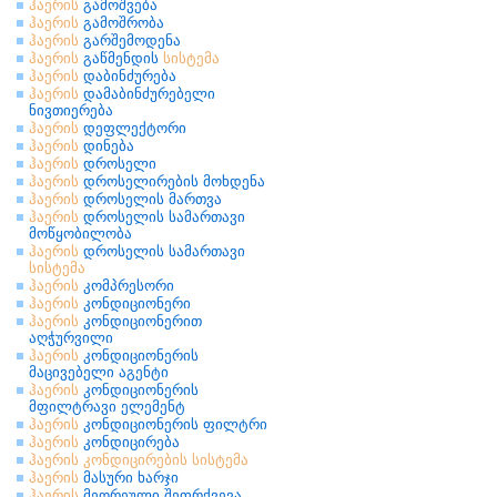
ჰაერის
გამოშვება
ჰაერის
გამოშრობა
ჰაერის
გარშემოდენა
ჰაერის
გაწმენდის
სისტემა
ჰაერის
დაბინძურება
ჰაერის
დამაბინძურებელი
ნივთიერება
ჰაერის
დეფლექტორი
ჰაერის
დინება
ჰაერის
დროსელი
ჰაერის
დროსელირების მოხდენა
ჰაერის
დროსელის მართვა
ჰაერის
დროსელის სამართავი
მოწყობილობა
ჰაერის
დროსელის სამართავი
სისტემა
ჰაერის
კომპრესორი
ჰაერის
კონდიციონერი
ჰაერის
კონდიციონერით
აღჭურვილი
ჰაერის
კონდიციონერის
მაცივებელი აგენტი
ჰაერის
კონდიციონერის
მფილტრავი ელემენტ
ჰაერის
კონდიციონერის ფილტრი
ჰაერის
კონდიცირება
ჰაერის
კონდიცირების
სისტემა
ჰაერის
მასური ხარჯი
ჰაერის
მეორეული შეფრქვევა