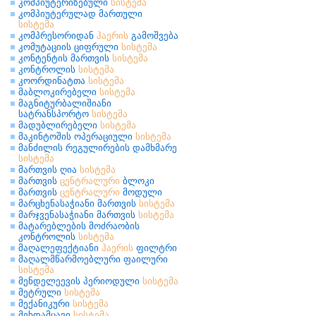
კომპიუტერიზებული
სისტემა
კომპიუტერულად მართული
სისტემა
კომპრესორიდან
ჰაერის
გამოშვება
კომუტაციის ციფრული
სისტემა
კონტენტის მართვის
სისტემა
კონტროლის
სისტემა
კოორდინატთა
სისტემა
მაბლოკირებელი
სისტემა
მაგნიტურბალიშიანი
სატრანსპორტო
სისტემა
მადუბლირებელი
სისტემა
მაკინტოშის ოპერაციული
სისტემა
მანძილის რეგულირების დამხმარე
სისტემა
მართვის ღია
სისტემა
მართვის
ცენტრალური
ბლოკი
მართვის
ცენტრალური
მოდული
მარცხენასაჭიანი მართვის
სისტემა
მარჯვენასაჭიანი მართვის
სისტემა
მატარებლების მოძრაობის
კონტროლის
სისტემა
მაღალეფექტიანი
ჰაერის
ფილტრი
მაღალმწარმოებლური ფაილური
სისტემა
მენდელეევის პერიოდული
სისტემა
მეტრული
სისტემა
მექანიკური
სისტემა
მეხდამცავი
სისტემა