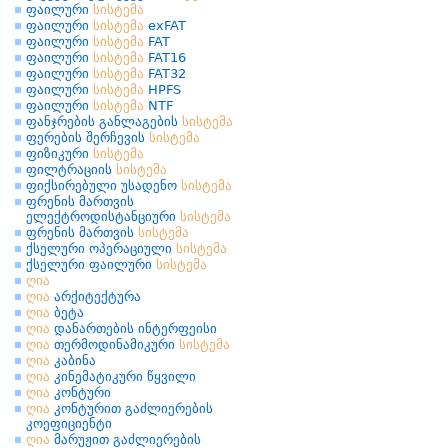
ფაილური
სისტემა
ფაილური
სისტემა
exFAT
ფაილური
სისტემა
FAT
ფაილური
სისტემა
FAT16
ფაილური
სისტემა
FAT32
ფაილური
სისტემა
HPFS
ფაილური
სისტემა
NTF
ფანჯრების განლაგების
სისტემა
ფერების შერჩევის
სისტემა
ფიზიკური
სისტემა
ფილტრაციის
სისტემა
ფიქსირებული უსადენო
სისტემა
ფრენის მართვის
ელექტროდისტანციური
სისტემა
ფრენის მართვის
სისტემა
ქსელური ოპერაციული
სისტემა
ქსელური ფაილური
სისტემა
ღია
ღია
არქიტექტურა
ღია
ბეტა
ღია
დანართების ინტერფეისი
ღია
თერმოდინამიკური
სისტემა
ღია
კაბინა
ღია
კინემატიკური წყვილი
ღია
კონტური
ღია
კონტურით გაძლიერების
კოეფიციენტი
ღია
მარუჟით გაძლიერების