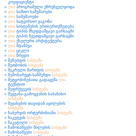
კოეფიციენტი
ღია
პროგრამული უზრუნველყოფა
ღია
სამთო სამუშაოები
ღია
სამუშაოები
ღია
სატვირთო ვაგონი
ღია
სისტემების ურთიერთქმედება
ღია
ტიპის შხეფდამცავი გარსაცმი
ღია
ტიპის წვეთდამცავი გარსაცმი
ღია
ქსელური არქიტექტურა
ღია
შტამპვა
ღია
ციკლი
ღია
წრედი
შეზეთვის
სისტემა
შეთბობის
სისტემა
შეკრული მართვის
სისტემა
შემოსარეცხ-საწმენდი
სისტემა
შეტყობინებათა გადაცემა
ღია
ტექსტით
შეფრქვევის
სისტემა
შეყვანა-გამოყვანის საბაზისო
სისტემა
შეჯახების თავიდან აცილების
სისტემა
ჩაბერვის ორტურბინიანი
სისტემა
ჩაკეტვის
სისტემა
ჩაკეტილი
სისტემა
ჩამოსაშვები მილების
სისტემა
ჩამოსაშვები
სისტემა