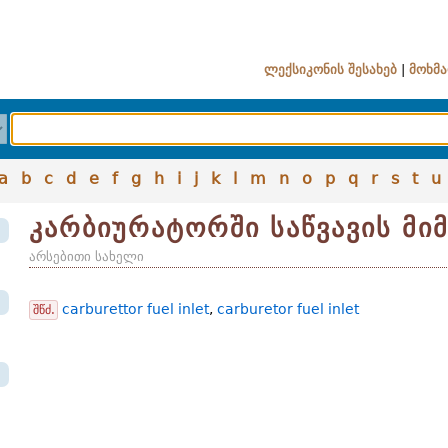
ლექსიკონის შესახებ
|
მოხმა
a
b
c
d
e
f
g
h
i
j
k
l
m
n
o
p
q
r
s
t
u
კარბიურატორში საწვავის მიმ
არსებითი სახელი
carburettor fuel inlet
,
carburetor fuel inlet
შწძ.