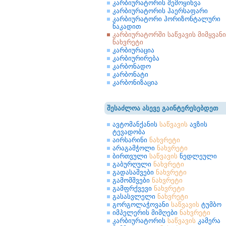
კარბიურატორის შემოყინვა
კარბიურატორის ჰაერსაფარი
კარბიურატორი ჰორიზონტალური
ნაკადით
კარბიურატორში საწვავის მიმყვანი
ნახვრეტი
კარბიურაცია
კარბიურირება
კარბონადო
კარბონატი
კარბონიზაცია
შესაძლოა ასევე გაინტერესებდეთ
ავტომანქანის
საწვავის
ავზის
ტევადობა
აირსარინი
ნახვრეტი
არაგამჭოლი
ნახვრეტი
ბირთვული
საწვავის
ნედლეული
გაბურღული
ნახვრეტი
გადასაშვები
ნახვრეტი
გამომშვები
ნახვრეტი
გამფრქვევი
ნახვრეტი
გასასვლელი
ნახვრეტი
გორგოლაჭოვანი
საწვავის
ტუმბო
იმპელერის მიმღები
ნახვრეტი
კარბიურატორის
საწვავის
კამერა