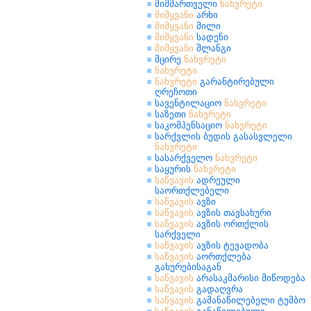
მიმმართველი
ნახვრეტი
მიმყვანი
არხი
მიმყვანი
მილი
მიმყვანი
სადენი
მიმყვანი
შლანგი
მცირე
ნახვრეტი
ნახვრეტი
ნახვრეტი
გარანტირებული
ღრეჩოთი
სავენტილაციო
ნახვრეტი
საზეთი
ნახვრეტი
საკომპენსაციო
ნახვრეტი
სარქვლის ბუდის გასასვლელი
ნახვრეტი
სასარქველო
ნახვრეტი
საყურის
ნახვრეტი
საწვავის
ადრეული
საორთქლებელი
საწვავის
ავზი
საწვავის
ავზის თავსახური
საწვავის
ავზის ორთქლის
სარქველი
საწვავის
ავზის ტევადობა
საწვავის
აორთქლება
გახურებისაგან
საწვავის
არასაკმარისი მიწოდება
საწვავის
გადაღვრა
საწვავის
გამანაწილებელი ტუმბო