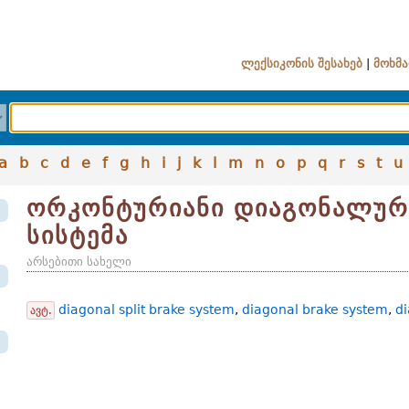
ლექსიკონის შესახებ
|
მოხმა
a
b
c
d
e
f
g
h
i
j
k
l
m
n
o
p
q
r
s
t
u
ორკონტურიანი დიაგონალურ
სისტემა
არსებითი სახელი
diagonal split brake system
,
diagonal brake system
,
d
ავტ.