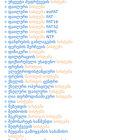
უწყვეტი შეფრქვევის
სისტემა
ფაილური
სისტემა
ფაილური
სისტემა
exFAT
ფაილური
სისტემა
FAT
ფაილური
სისტემა
FAT16
ფაილური
სისტემა
FAT32
ფაილური
სისტემა
HPFS
ფაილური
სისტემა
NTF
ფანჯრების განლაგების
სისტემა
ფერების შერჩევის
სისტემა
ფიზიკური
სისტემა
ფილტრაციის
სისტემა
ფიქსირებული უსადენო
სისტემა
ფრენის
მართვის
ელექტროდისტანციური
სისტემა
ფრენის
მართვის
სისტემა
ქსელის
მართვის
ცენტრი
ქსელური ოპერაციული
სისტემა
ქსელური ფაილური
სისტემა
ღია თერმოდინამიკური
სისტემა
ღია
სისტემა
შეზეთვის
სისტემა
შეთბობის
სისტემა
შეკრული
მართვის
სისტემა
შემოსარეცხ-საწმენდი
სისტემა
შეფრქვევის
სისტემა
შეყვანა-გამოყვანის საბაზისო
სისტემა