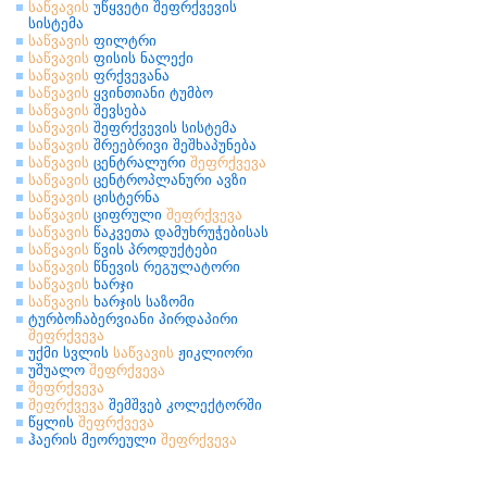
საწვავის
უწყვეტი შეფრქვევის
სისტემა
საწვავის
ფილტრი
საწვავის
ფისის ნალექი
საწვავის
ფრქვევანა
საწვავის
ყვინთიანი ტუმბო
საწვავის
შევსება
საწვავის
შეფრქვევის სისტემა
საწვავის
შრეებრივი შეშხაპუნება
საწვავის
ცენტრალური
შეფრქვევა
საწვავის
ცენტროპლანური ავზი
საწვავის
ცისტერნა
საწვავის
ციფრული
შეფრქვევა
საწვავის
წაკვეთა დამუხრუჭებისას
საწვავის
წვის პროდუქტები
საწვავის
წნევის რეგულატორი
საწვავის
ხარჯი
საწვავის
ხარჯის საზომი
ტურბოჩაბერვიანი პირდაპირი
შეფრქვევა
უქმი სვლის
საწვავის
ჟიკლიორი
უშუალო
შეფრქვევა
შეფრქვევა
შეფრქვევა
შემშვებ კოლექტორში
წყლის
შეფრქვევა
ჰაერის მეორეული
შეფრქვევა