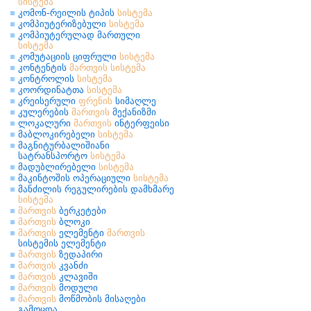
სისტემა
კომონ-რეილის ტიპის
სისტემა
კომპიუტერიზებული
სისტემა
კომპიუტერულად მართული
სისტემა
კომუტაციის ციფრული
სისტემა
კონტენტის
მართვის
სისტემა
კონტროლის
სისტემა
კოორდინატთა
სისტემა
კრეისერული
ფრენის
სიმაღლე
კულერების
მართვის
მექანიზმი
ლოკალური
მართვის
ინტერფეისი
მაბლოკირებელი
სისტემა
მაგნიტურბალიშიანი
სატრანსპორტო
სისტემა
მადუბლირებელი
სისტემა
მაკინტოშის ოპერაციული
სისტემა
მანძილის რეგულირების დამხმარე
სისტემა
მართვის
ბერკეტები
მართვის
ბლოკი
მართვის
ელემენტი
მართვის
სისტემის ელემენტი
მართვის
ზედაპირი
მართვის
კვანძი
მართვის
კლავიში
მართვის
მოდული
მართვის
მოწმობის მისაღები
გამოცდა