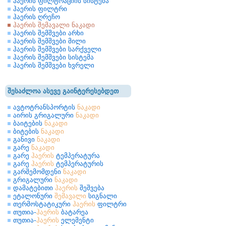
ჰაერის ფილტრაციის სისტემა
ჰაერის ფილტრი
ჰაერის ღრეჩო
ჰაერის შემავალი ნაკადი
ჰაერის შემშვები არხი
ჰაერის შემშვები მილი
ჰაერის შემშვები სარქველი
ჰაერის შემშვები სისტემა
ჰაერის შემშვები ხვრელი
შესაძლოა ასევე გაინტერესებდეთ
ავტოტრანსპორტის
ნაკადი
აირის გრიგალური
ნაკადი
ბაიტების
ნაკადი
ბიტების
ნაკადი
განივი
ნაკადი
გარე
ნაკადი
გარე
ჰაერის
ტემპერატურა
გარე
ჰაერის
ტემპერატურის
გარშემომდენი
ნაკადი
გრიგალური
ნაკადი
დამატებითი
ჰაერის
შეშვება
ეტალონური
შემავალი
სიგნალი
თერმოსტატიკური
ჰაერის
ფილტრი
თუთია-
ჰაერის
ბატარეა
თუთია-
ჰაერის
ელემენტი