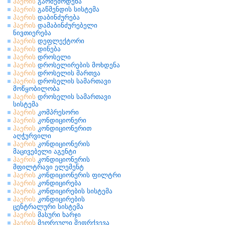
ჰაერის
გარშემოდენა
ჰაერის
გაწმენდის სისტემა
ჰაერის
დაბინძურება
ჰაერის
დამაბინძურებელი
ნივთიერება
ჰაერის
დეფლექტორი
ჰაერის
დინება
ჰაერის
დროსელი
ჰაერის
დროსელირების მოხდენა
ჰაერის
დროსელის მართვა
ჰაერის
დროსელის სამართავი
მოწყობილობა
ჰაერის
დროსელის სამართავი
სისტემა
ჰაერის
კომპრესორი
ჰაერის
კონდიციონერი
ჰაერის
კონდიციონერით
აღჭურვილი
ჰაერის
კონდიციონერის
მაცივებელი აგენტი
ჰაერის
კონდიციონერის
მფილტრავი ელემენტ
ჰაერის
კონდიციონერის ფილტრი
ჰაერის
კონდიცირება
ჰაერის
კონდიცირების სისტემა
ჰაერის
კონდიცირების
ცენტრალური სისტემა
ჰაერის
მასური ხარჯი
ჰაერის
მეორეული შეფრქვევა