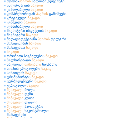
თუთია-
ჰაერის
სათბობი ელემენტი
ინფორმაციის
ნაკადი
კაპილარული
ნაკადი
კომპრესორიდან
ჰაერის
გამოშვება
კრიტიკული
ნაკადი
კუმშვადი
ნაკადი
ლამინარული
ნაკადი
მაგნიტური ინდუქციის
ნაკადი
მაგნიტური
ნაკადი
მაღალეფექტიანი
ჰაერის
ფილტრი
მონაცემების
ნაკადი
მონაცემთა
ნაკადი
ნაკადი
ორობითი სიგნალების
ნაკადი
პულსირებადი
ნაკადი
საყრდენი
შემავალი
სიგნალი
სითხის გრიგალური
ნაკადი
სინათლის
ნაკადი
ტრანსპორტის
ნაკადი
ტურბულენტური
ნაკადი
უგრიგალო
ნაკადი
შემავალი
ბოლო
შემავალი
დენი
შემავალი
კუთხე
შემავალი
ლილვი
შემავალი
პარამეტრი
შემავალი
საკონტროლო
მონაცემები