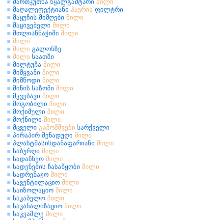
მართკუთხა წყალგამტარი
მილი
მაღალეფექტიანი
ჰაერის
ფილტრი
მაყუჩის მიმღები
მილი
მაცივებელი
მილი
მთლიანნაჭიმი
მილი
მილი
მილი
გალონზე
მილი
საათში
მილტუჩა
მილი
მიმყვანი
მილი
მიმწოდი
მილი
მინის საზომი
მილი
მკვებავი
მილი
მოგობილი
მილი
მოქიმული
მილი
მოქნილი
მილი
მცველი
გამომშვები
სარქველი
პირაპირ შენადუღი
მილი
პლასტმასისდანაფარიანი
მილი
საბურღი
მილი
სადაწნეო
მილი
სადენების ჩასაწყობი
მილი
სადრენაჟო
მილი
სავენტილაციო
მილი
საიზოლაციო
მილი
საკაბელო
მილი
საკანალიზაციო
მილი
საკვამლე
მილი