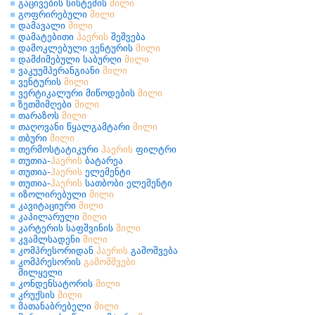
გაცივების სისტემის
მილი
გოფრირებული
მილი
დამავალი
მილი
დამატებითი
ჰაერის
შეშვება
დამოკლებული ვენტურის
მილი
დამძიმებული საბურღი
მილი
ვაკუუმპერანგიანი
მილი
ვენტურის
მილი
ვერტიკალური მიწოდების
მილი
ზეთმიმღები
მილი
თარაზოს
მილი
თაღოვანი წყალგამტარი
მილი
თბური
მილი
თერმოსტატიკური
ჰაერის
ფილტრი
თუთია-
ჰაერის
ბატარეა
თუთია-
ჰაერის
ელემენტი
თუთია-
ჰაერის
სათბობი ელემენტი
იზოლირებული
მილი
კავიტაციური
მილი
კაპილარული
მილი
კარტერის საფშვინის
მილი
კვამლსადენი
მილი
კომპრესორიდან
ჰაერის
გამოშვება
კომპრესორის
გამომშვები
მილყელი
კონდენსატორის
მილი
კრუქსის
მილი
მათანაბრებელი
მილი