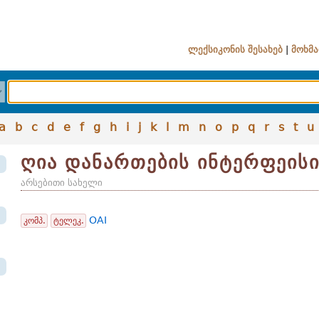
ლექსიკონის შესახებ
|
მოხმა
a
b
c
d
e
f
g
h
i
j
k
l
m
n
o
p
q
r
s
t
u
ღია დანართების ინტერფეის
არსებითი სახელი
OAI
კომპ.
ტელეკ.