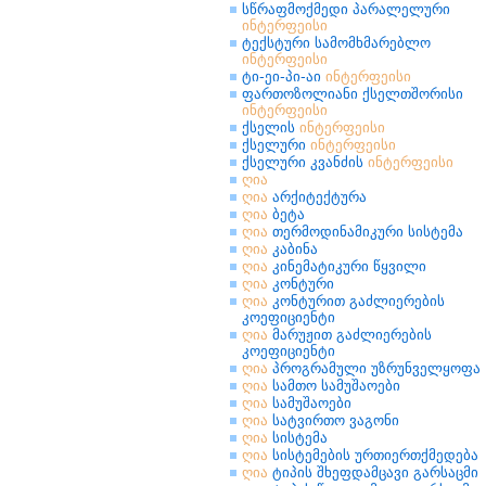
სწრაფმოქმედი პარალელური
ინტერფეისი
ტექსტური სამომხმარებლო
ინტერფეისი
ტი-ეი-პი-აი
ინტერფეისი
ფართოზოლიანი ქსელთშორისი
ინტერფეისი
ქსელის
ინტერფეისი
ქსელური
ინტერფეისი
ქსელური კვანძის
ინტერფეისი
ღია
ღია
არქიტექტურა
ღია
ბეტა
ღია
თერმოდინამიკური სისტემა
ღია
კაბინა
ღია
კინემატიკური წყვილი
ღია
კონტური
ღია
კონტურით გაძლიერების
კოეფიციენტი
ღია
მარუჟით გაძლიერების
კოეფიციენტი
ღია
პროგრამული უზრუნველყოფა
ღია
სამთო სამუშაოები
ღია
სამუშაოები
ღია
სატვირთო ვაგონი
ღია
სისტემა
ღია
სისტემების ურთიერთქმედება
ღია
ტიპის შხეფდამცავი გარსაცმი