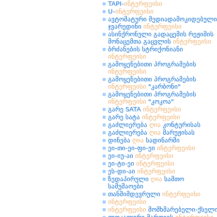
TAPI-
ინტერფეისი
U-
ინტერფეისი
ავტომატური მედიადამოკიდებული
ჯვარედინი
ინტერფეისი
ასინქრონული გადაცემის რეჟიმის
მონაცემთა გაცვლის
ინტერფეისი
ბრძანების სტრიქონიანი
ინტერფეისი
გამოყენებითი პროგრამების
ინტერფეისი
გამოყენებითი პროგრამების
ინტერფეისი
"კარბონი"
გამოყენებითი პროგრამების
ინტერფეისი
"კოკოა"
გარე SATA
ინტერფეისი
გარე სატა
ინტერფეისი
გაძლიერება
ღია
კონტურისას
გაძლიერება
ღია
მარუჟისას
დინება
ღია
სადინარში
ეი-თი-ეი-ფი-ეი
ინტერფეისი
ეი-იუ-აი
ინტერფეისი
ეი-ტი-ეი
ინტერფეისი
ეს-დი-აი
ინტერფეისი
ზედაპირული
ღია
სამთო
სამუშაოები
თანმიმდევრული
ინტერფეისი
ინტერფეისი
ინტერფეისი
მომხმარებელი-ქსელ