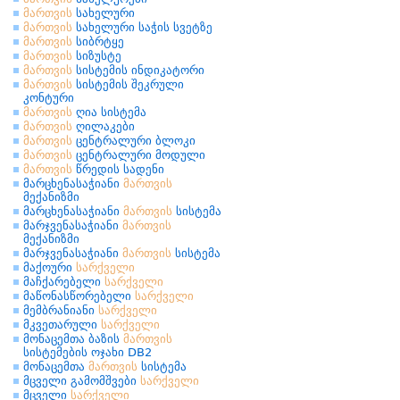
მართვის
სახელური
მართვის
სახელური საჭის სვეტზე
მართვის
სიბრტყე
მართვის
სიზუსტე
მართვის
სისტემის ინდიკატორი
მართვის
სისტემის შეკრული
კონტური
მართვის
ღია სისტემა
მართვის
ღილაკები
მართვის
ცენტრალური ბლოკი
მართვის
ცენტრალური მოდული
მართვის
წრედის სადენი
მარცხენასაჭიანი
მართვის
მექანიზმი
მარცხენასაჭიანი
მართვის
სისტემა
მარჯვენასაჭიანი
მართვის
მექანიზმი
მარჯვენასაჭიანი
მართვის
სისტემა
მაქოური
სარქველი
მაჩქარებელი
სარქველი
მაწონასწორებელი
სარქველი
მემბრანიანი
სარქველი
მკვეთარული
სარქველი
მონაცემთა ბაზის
მართვის
სისტემების ოჯახი DB2
მონაცემთა
მართვის
სისტემა
მცველი გამომშვები
სარქველი
მცველი
სარქველი