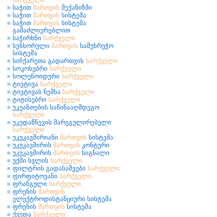
საჭით
მართვის
მექანიზმი
საჭით
მართვის
სისტემა
საჭით
მართვის
სისტემა
გამაძლიერებლით
საჭირხნი
სარქველი
სენსორული
მართვის
სამუხრუჭო
სისტემა
სიჩქარეთა გადართვის
სარქველი
სოკოსებრი
სარქველი
სოლენოიდური
სარქველი
ტივტივა
სარქველი
ტივტივას ნემსა
სარქველი
ტიტისებრი
სარქველი
უკუანთების საწინააღმდეგო
სარქველი
უკუდაწნევის მარეგულირებელი
სარქველი
უკუკავშირიანი
მართვის
სისტემა
უკუკავშირის
მართვის
კონტური
უკუკავშირის
მართვის
სიგნალი
უქმი სვლის
სარქველი
ფილტრის გადასაშვები
სარქველი
ფირფიტოვანი
სარქველი
ფრანგული
სარქველი
ფრენის
მართვის
ელექტროდისტანციური სისტემა
ფრენის
მართვის
სისტემა
ქვედა
სარქველი