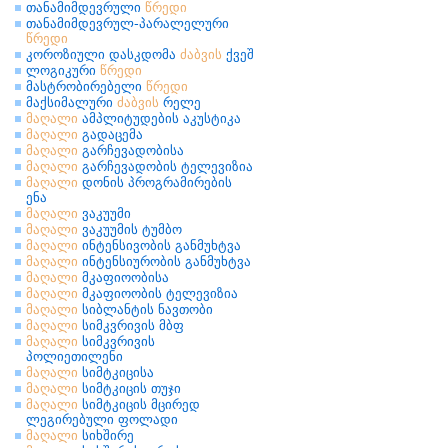
თანამიმდევრული
წრედი
თანამიმდევრულ-პარალელური
წრედი
კოროზიული დასკდომა
ძაბვის
ქვეშ
ლოგიკური
წრედი
მასტრობირებელი
წრედი
მაქსიმალური
ძაბვის
რელე
მაღალი
ამპლიტუდების აკუსტიკა
მაღალი
გადაცემა
მაღალი
გარჩევადობისა
მაღალი
გარჩევადობის ტელევიზია
მაღალი
დონის პროგრამირების
ენა
მაღალი
ვაკუუმი
მაღალი
ვაკუუმის ტუმბო
მაღალი
ინტენსივობის განმუხტვა
მაღალი
ინტენსიურობის განმუხტვა
მაღალი
მკაფიოობისა
მაღალი
მკაფიოობის ტელევიზია
მაღალი
სიბლანტის ნავთობი
მაღალი
სიმკვრივის მბფ
მაღალი
სიმკვრივის
პოლიეთილენი
მაღალი
სიმტკიცისა
მაღალი
სიმტკიცის თუჯი
მაღალი
სიმტკიცის მცირედ
ლეგირებული ფოლადი
მაღალი
სიხშირე