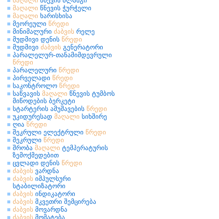
მაღალი
წნევის შლანგი
მაღალი
წნევის ჭურჭელი
მაღალი
ხარისხისა
მეორეული
წრედი
მინიმალური
ძაბვის
რელე
მუდმივი დენის
წრედი
მუდმივი
ძაბვის
გენერატორი
პარალელურ-თანამიმდევრული
წრედი
პარალელური
წრედი
პირველადი
წრედი
საკონტროლო
წრედი
საწვავის
მაღალი
წნევის ტუმბოს
მიწოდების ბერკეტი
სტარტერის ამუშავების
წრედი
უკიდურესად
მაღალი
სიხშირე
ღია
წრედი
შეკრული ელექტრული
წრედი
შეკრული
წრედი
შრობა
მაღალი
ტემპერატურის
ზემოქმედებით
ცვლადი დენის
წრედი
ძაბვის
ვარდნა
ძაბვის
იმპულსური
სტაბილიზატორი
ძაბვის
ინდიკატორი
ძაბვის
მკვეთრი შემცირება
ძაბვის
მოვარდნა
ძაბვის
მომატება