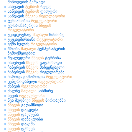
მიწოდების ბერკეტი
საწვავის
ტუმბოს
რელე
საწვავის
ტუმბოს
ფილტრი
საწვავის
წნევის
რეგულატორი
ტენიანობის
რეგულატორი
ტურბოჩაბერვის
წნევის
რეგულატორი
უკიდურესად
მაღალი
სიხშირე
უკუკავშირიანი
რეგულატორი
უქმი სვლის
რეგულატორი
შრობა
მაღალი
ტემპერატურის
ზემოქმედებით
შუალედური
წნევის
ტურბინა
ჩაბერვის
წნევის
გადამწოდი
ჩაბერვის
წნევის
მაჩვენებელი
ჩაბერვის
წნევის
რეგულირება
ჩართვა-გამორთვის
რეგულატორი
ცენტრიდანული
რეგულატორი
ძაბვის
რეგულატორი
ძალზე
მაღალი
სიხშირე
წევის
რეგულატორი
წვა მუდმივი
წნევის
პირობებში
წნევის
გადამწოდი
წნევის
დაგდება
წნევის
დაკლება
წნევის
დანაკლისი
წნევის
დაცემა
წნევის
დაწევა