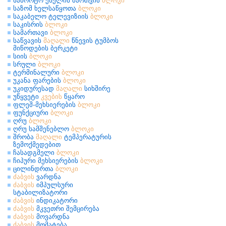
საბორტო ქსელის მართვის
ბლოკი
საზომ ხელსაწყოთა
ბლოკი
საკაბელო ტელევიზიის
ბლოკი
საკისრის
ბლოკი
სამართავი
ბლოკი
საწვავის
მაღალი
წნევის ტუმბოს
მიწოდების ბერკეტი
სიის
ბლოკი
სრული
ბლოკი
ტერმინალური
ბლოკი
უკანა ფარების
ბლოკი
უკიდურესად
მაღალი
სიხშირე
უწყვეტი
კვების
წყარო
ფლეშ-მეხსიერების
ბლოკი
ფუნქციური
ბლოკი
ღრუ
ბლოკი
ღრუ სამშენებლო
ბლოკი
შრობა
მაღალი
ტემპერატურის
ზემოქმედებით
ჩასადგმელი
ბლოკი
ჩიპური მეხსიერების
ბლოკი
ცილინდრთა
ბლოკი
ძაბვის
ვარდნა
ძაბვის
იმპულსური
სტაბილიზატორი
ძაბვის
ინდიკატორი
ძაბვის
მკვეთრი შემცირება
ძაბვის
მოვარდნა
ძაბვის
მომატება