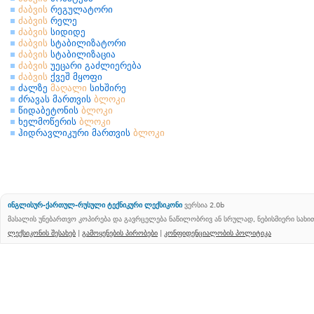
ძაბვის
რეგულატორი
ძაბვის
რელე
ძაბვის
სიდიდე
ძაბვის
სტაბილიზატორი
ძაბვის
სტაბილიზაცია
ძაბვის
უეცარი გაძლიერება
ძაბვის
ქვეშ მყოფი
ძალზე
მაღალი
სიხშირე
ძრავას მართვის
ბლოკი
წიდაბეტონის
ბლოკი
ხელმოწერის
ბლოკი
ჰიდრავლიკური მართვის
ბლოკი
ინგლისურ-ქართულ-რუსული ტექნიკური ლექსიკონი
ვერსია 2.0b
მასალის უნებართვო კოპირება და გავრცელება ნაწილობრივ ან სრულად, ნებისმიერი სახ
ლექსიკონის შესახებ
|
გამოყენების პირობები
|
კონფიდენციალობის პოლიტიკა