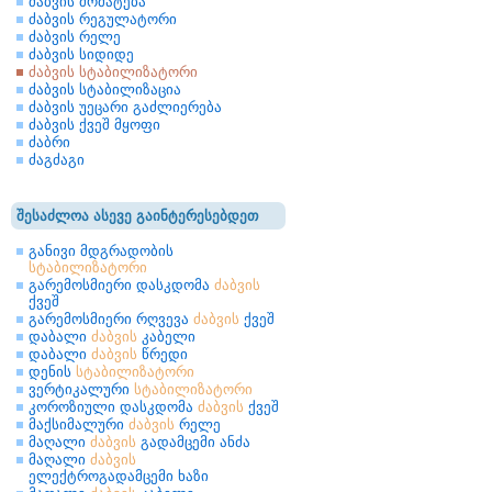
ძაბვის მომატება
ძაბვის რეგულატორი
ძაბვის რელე
ძაბვის სიდიდე
ძაბვის სტაბილიზატორი
ძაბვის სტაბილიზაცია
ძაბვის უეცარი გაძლიერება
ძაბვის ქვეშ მყოფი
ძაბრი
ძაგძაგი
შესაძლოა ასევე გაინტერესებდეთ
განივი მდგრადობის
სტაბილიზატორი
გარემოსმიერი დასკდომა
ძაბვის
ქვეშ
გარემოსმიერი რღვევა
ძაბვის
ქვეშ
დაბალი
ძაბვის
კაბელი
დაბალი
ძაბვის
წრედი
დენის
სტაბილიზატორი
ვერტიკალური
სტაბილიზატორი
კოროზიული დასკდომა
ძაბვის
ქვეშ
მაქსიმალური
ძაბვის
რელე
მაღალი
ძაბვის
გადამცემი ანძა
მაღალი
ძაბვის
ელექტროგადამცემი ხაზი