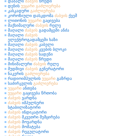
დაბალი
ძაბვის
წრედი
დენის
უეცარი
გაძლიერება
კასკადური
გაძლიერება
კოროზიული დასკდომა
ძაბვის
ქვეშ
ლითონის
უეცარი
გაცივება
მაქსიმალური
ძაბვის
რელე
მაღალი
ძაბვის
გადამცემი ანძა
მაღალი
ძაბვის
ელექტროგადამცემი ხაზი
მაღალი
ძაბვის
კაბელი
მაღალი
ძაბვის
კვების ბლოკი
მაღალი
ძაბვის
სადენი
მაღალი
ძაბვის
წრედი
მინიმალური
ძაბვის
რელე
მუდმივი
ძაბვის
გენერატორი
ნაკერის
გაძლიერება
რადიოიმპულსის
უეცარი
გაზრდა
საძირკვლის
გაძლიერება
უეცარი
ანთება
უეცარი
გაცივება წრთობა
ძაბვის
ვარდნა
ძაბვის
იმპულსური
სტაბილიზატორი
ძაბვის
ინდიკატორი
ძაბვის
მკვეთრი შემცირება
ძაბვის
მოვარდნა
ძაბვის
მომატება
ძაბვის
რეგულატორი