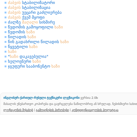
ძაბვის
სტაბილიზატორი
ძაბვის
სტაბილიზაცია
ძაბვის
უეცარი გაძლიერება
ძაბვის
ქვეშ მყოფი
ძალზე
მაღალი
სიხშირე
წვდომის გამოყოფილი
ხაზი
წვდომის
ხაზი
წილადის
ხაზი
წინ გადახრილი წილადის
ხაზი
წყვეტილი
ხაზი
ხაზი
"
ხაზი
დაკავებულია"
ხელოვნური
ხაზი
ჯგუფური სააბონენტო
ხაზი
ინგლისურ-ქართულ-რუსული ტექნიკური ლექსიკონი
ვერსია 2.0b
მასალის უნებართვო კოპირება და გავრცელება ნაწილობრივ ან სრულად, ნებისმიერი სახ
ლექსიკონის შესახებ
|
გამოყენების პირობები
|
კონფიდენციალობის პოლიტიკა