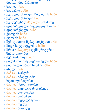
მიწოდების ბერკეტი
საწყისი
ხაზი
საჰაერო
ხაზი
უკან გადახრილი წილადის
ხაზი
უკან გადახრილი
ხაზი
უკიდურესად
მაღალი
სიხშირე
ფიქსირებული სატელეფონო
ხაზი
ფიქსირებული
ხაზი
ქორდის
ხაზი
ღერძის
ხაზი
შემოვლითი შემაერთებელი
ხაზი
შიდა სატელეფონო
ხაზი
შრობა
მაღალი
ტემპერატურის
ზემოქმედებით
შუა გამყოფი
ხაზი
ცალმხრივი შემაერთებელი
ხაზი
ციფრული სააბონენტო
ხაზი
ცხელი
ხაზი
ძაბვის
ვარდნა
ძაბვის
იმპულსური
სტაბილიზატორი
ძაბვის
ინდიკატორი
ძაბვის
მკვეთრი შემცირება
ძაბვის
მოვარდნა
ძაბვის
მომატება
ძაბვის
რეგულატორი
ძაბვის
რელე
ძაბვის
სიდიდე