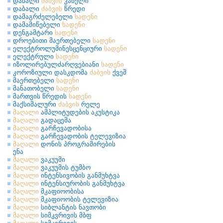
დაბალი
ძაბვის
კაბელი
დაბალი
ძაბვის
წრედი
დამაგრძელებელი
სადენი
დამამიწებელი
სადენი
დენგამტარი
სადენი
დროებითი მაერთებელი
სადენი
ელექტროლუმინესცენციური
სადენი
ელექტრული
სადენი
იზოლირებულძარღვებიანი
სადენი
კოროზიული დასკდომა
ძაბვის
ქვეშ
მაერთებელი
სადენი
მანათობელი
სადენი
მართვის წრედის
სადენი
მაქსიმალური
ძაბვის
რელე
მაღალი
ამპლიტუდების აკუსტიკა
მაღალი
გადაცემა
მაღალი
გარჩევადობისა
მაღალი
გარჩევადობის ტელევიზია
მაღალი
დონის პროგრამირების
ენა
მაღალი
ვაკუუმი
მაღალი
ვაკუუმის ტუმბო
მაღალი
ინტენსივობის განმუხტვა
მაღალი
ინტენსიურობის განმუხტვა
მაღალი
მკაფიოობისა
მაღალი
მკაფიოობის ტელევიზია
მაღალი
სიბლანტის ნავთობი
მაღალი
სიმკვრივის მბფ