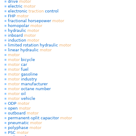
drive
motor
electric
motor
electronic
traction
control
FHP
motor
fractional horsepower
motor
homopolar
motor
hydraulic
motor
inboard
motor
induction
motor
limited rotation hydraulic
motor
linear hydraulic
motor
motor
motor
bicycle
motor
car
motor
fuel
motor
gasoline
motor
industry
motor
manufacturer
motor
octane number
motor
oil
motor
vehicle
ODP
motor
open
motor
outboard
motor
permanent-split capacitor
motor
pneumatic
motor
polyphase
motor
PSC
motor