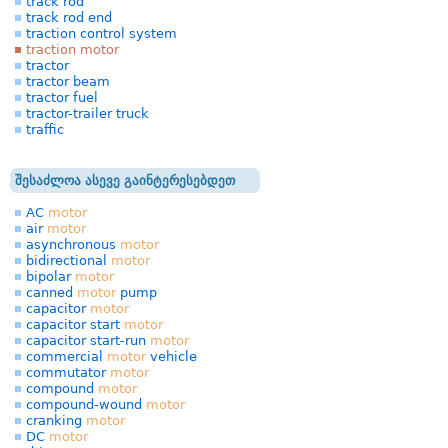
track rod
track rod end
traction control system
traction motor
tractor
tractor beam
tractor fuel
tractor-trailer truck
traffic
შესაძლოა ასევე გაინტერესებდეთ
AC
motor
air
motor
asynchronous
motor
bidirectional
motor
bipolar
motor
canned
motor
pump
capacitor
motor
capacitor start
motor
capacitor start-run
motor
commercial
motor
vehicle
commutator
motor
compound
motor
compound-wound
motor
cranking
motor
DC
motor