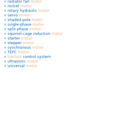
radiator fan
motor
rocket
motor
rotary hydraulic
motor
servo
motor
shaded-pole
motor
single-phase
motor
split-phase
motor
squirrel-cage induction
motor
starter
motor
stepper
motor
synchronous
motor
TEFC
motor
traction
control system
ultrasonic
motor
universal
motor