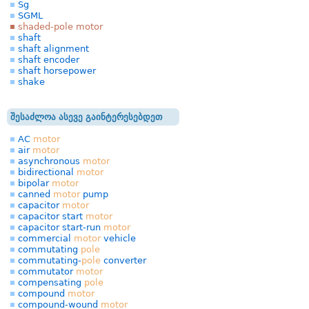
Sg
SGML
shaded-pole motor
shaft
shaft alignment
shaft encoder
shaft horsepower
shake
შესაძლოა ასევე გაინტერესებდეთ
AC
motor
air
motor
asynchronous
motor
bidirectional
motor
bipolar
motor
canned
motor
pump
capacitor
motor
capacitor start
motor
capacitor start-run
motor
commercial
motor
vehicle
commutating
pole
commutating-
pole
converter
commutator
motor
compensating
pole
compound
motor
compound-wound
motor