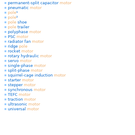
permanent-split capacitor
motor
pneumatic
motor
pole
¹
pole
²
pole
shoe
pole
trailer
polyphase
motor
PSC
motor
radiator fan
motor
ridge
pole
rocket
motor
rotary hydraulic
motor
servo
motor
single-phase
motor
split-phase
motor
squirrel-cage induction
motor
starter
motor
stepper
motor
synchronous
motor
TEFC
motor
traction
motor
ultrasonic
motor
universal
motor