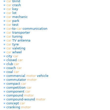
car
blind
car
crash
car
key
car
lot
car
mechanic
car
park
car
test
car
-to-
car
communication
car
transporter
car
tuning
car
TV antenna
car
tyre
car
valeting
car
wheel
city
car
closed
car
club
car
coach
car
coal
car
commercial
motor
vehicle
commutator
motor
compact
car
competition
car
component
car
compound
motor
compound-wound
motor
concept
car
cranking
motor