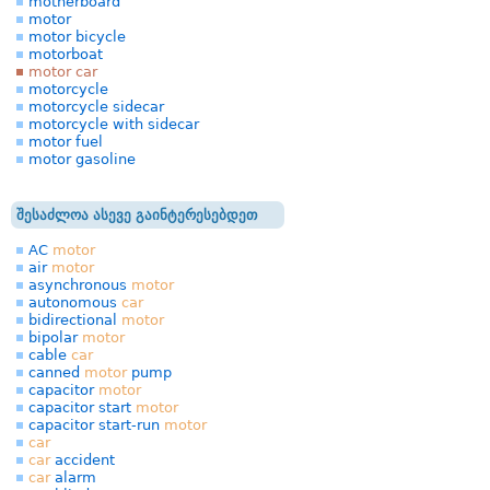
motherboard
motor
motor bicycle
motorboat
motor car
motorcycle
motorcycle sidecar
motorcycle with sidecar
motor fuel
motor gasoline
შესაძლოა ასევე გაინტერესებდეთ
AC
motor
air
motor
asynchronous
motor
autonomous
car
bidirectional
motor
bipolar
motor
cable
car
canned
motor
pump
capacitor
motor
capacitor start
motor
capacitor start-run
motor
car
car
accident
car
alarm