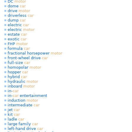
DC
motor
dome
car
drive
motor
driverless
car
dump
car
electric
car
electric
motor
estate
car
exotic
car
FHP
motor
formula
car
fractional horsepower
motor
front-wheel drive
car
full-size
car
homopolar
motor
hopper
car
hybrid
car
hydraulic
motor
inboard
motor
in-
car
in-
car
entertainment
induction
motor
intermediate
car
jet
car
kit
car
ladle
car
large family
car
left-hand drive
car