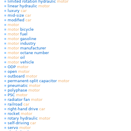
limited rotation hydraulic
motor
linear hydraulic
motor
luxury
car
mid-size
car
modified
car
motor
motor
bicycle
motor
fuel
motor
gasoline
motor
industry
motor
manufacturer
motor
octane number
motor
oil
motor
vehicle
ODP
motor
open
motor
outboard
motor
permanent-split capacitor
motor
pneumatic
motor
polyphase
motor
PSC
motor
radiator fan
motor
railroad
car
right-hand drive
car
rocket
motor
rotary hydraulic
motor
self-driving
car
servo
motor