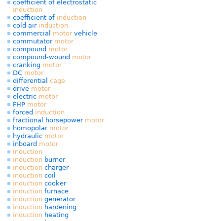
coefficient of electrostatic
induction
coefficient of
induction
cold air
induction
commercial
motor
vehicle
commutator
motor
compound
motor
compound-wound
motor
cranking
motor
DC
motor
differential
cage
drive
motor
electric
motor
FHP
motor
forced
induction
fractional horsepower
motor
homopolar
motor
hydraulic
motor
inboard
motor
induction
induction
burner
induction
charger
induction
coil
induction
cooker
induction
furnace
induction
generator
induction
hardening
induction
heating