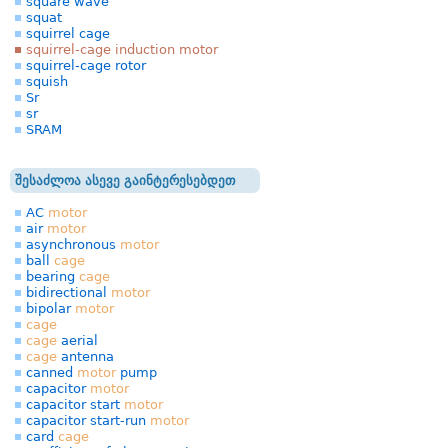
square wave
squat
squirrel cage
squirrel-cage induction motor
squirrel-cage rotor
squish
Sr
sr
SRAM
შესაძლოა ასევე გაინტერესებდეთ
AC
motor
air
motor
asynchronous
motor
ball
cage
bearing
cage
bidirectional
motor
bipolar
motor
cage
cage
aerial
cage
antenna
canned
motor
pump
capacitor
motor
capacitor start
motor
capacitor start-run
motor
card
cage