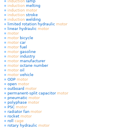
induction
lamp
induction
melting
induction
motor
induction
stroke
induction
welding
limited rotation hydraulic
motor
linear hydraulic
motor
motor
motor
bicycle
motor
car
motor
fuel
motor
gasoline
motor
industry
motor
manufacturer
motor
octane number
motor
oil
motor
vehicle
ODP
motor
open
motor
outboard
motor
permanent-split capacitor
motor
pneumatic
motor
polyphase
motor
PSC
motor
radiator fan
motor
rocket
motor
roll
cage
rotary hydraulic
motor