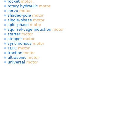
rocket
motor
rotary hydraulic
motor
servo
motor
shaded-pole
motor
single-phase
motor
split-phase
motor
squirrel-cage induction
motor
starter
motor
stepper
motor
synchronous
motor
TEFC
motor
traction
motor
ultrasonic
motor
universal
motor