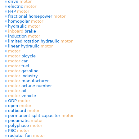
drive
motor
electric
motor
FHP
motor
fractional horsepower
motor
homopolar
motor
hydraulic
motor
inboard
brake
induction
motor
limited rotation hydraulic
motor
linear hydraulic
motor
motor
motor
bicycle
motor
car
motor
fuel
motor
gasoline
motor
industry
motor
manufacturer
motor
octane number
motor
oil
motor
vehicle
ODP
motor
open
motor
outboard
motor
permanent-split capacitor
motor
pneumatic
motor
polyphase
motor
PSC
motor
radiator fan
motor