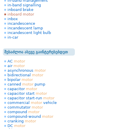
in-band management
in-band signalling
inboard brake
inboard motor
inbox
incandescence
incandescent lamp
incandescent light bulb
in-car
შესაძლოა ასევე გაინტერესებდეთ
AC
motor
air
motor
asynchronous
motor
bidirectional
motor
bipolar
motor
canned
motor
pump
capacitor
motor
capacitor start
motor
capacitor start-run
motor
commercial
motor
vehicle
commutator
motor
compound
motor
compound-wound
motor
cranking
motor
DC
motor