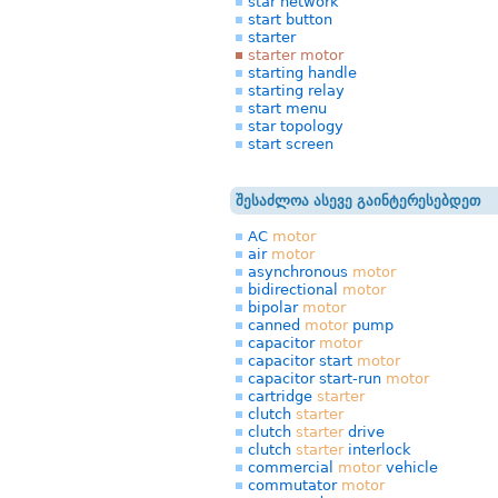
star network
start button
starter
starter motor
starting handle
starting relay
start menu
star topology
start screen
შესაძლოა ასევე გაინტერესებდეთ
AC
motor
air
motor
asynchronous
motor
bidirectional
motor
bipolar
motor
canned
motor
pump
capacitor
motor
capacitor start
motor
capacitor start-run
motor
cartridge
starter
clutch
starter
clutch
starter
drive
clutch
starter
interlock
commercial
motor
vehicle
commutator
motor