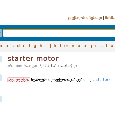
ლექსიკონის შესახებ
|
მოხმა
a
b
c
d
e
f
g
h
i
j
k
l
m
n
o
p
q
r
s
t
u
starter motor
/͵stɑːtəʹməʊtə(r)/
არსებითი სახელი
სტარტერი, ელექტროსტარტერი (
აგრ.
starter
).
ავტ.-ელექტრ.