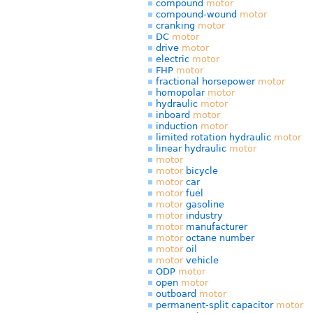
compound
motor
compound-wound
motor
cranking
motor
DC
motor
drive
motor
electric
motor
FHP
motor
fractional horsepower
motor
homopolar
motor
hydraulic
motor
inboard
motor
induction
motor
limited rotation hydraulic
motor
linear hydraulic
motor
motor
motor
bicycle
motor
car
motor
fuel
motor
gasoline
motor
industry
motor
manufacturer
motor
octane number
motor
oil
motor
vehicle
ODP
motor
open
motor
outboard
motor
permanent-split capacitor
motor