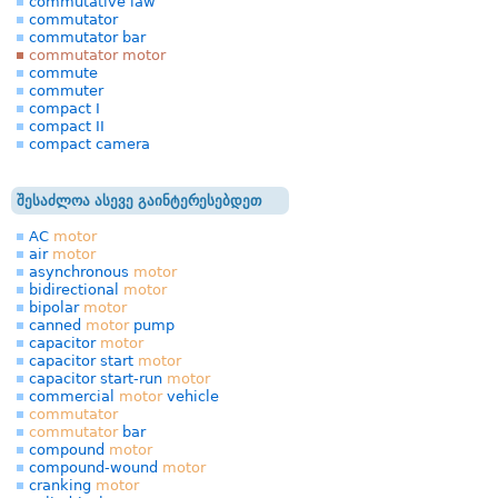
commutative law
commutator
commutator bar
commutator motor
commute
commuter
compact I
compact II
compact camera
შესაძლოა ასევე გაინტერესებდეთ
AC
motor
air
motor
asynchronous
motor
bidirectional
motor
bipolar
motor
canned
motor
pump
capacitor
motor
capacitor start
motor
capacitor start-run
motor
commercial
motor
vehicle
commutator
commutator
bar
compound
motor
compound-wound
motor
cranking
motor