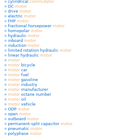
cylindrical
commutator
DC
motor
drive
motor
electric
motor
FHP
motor
fractional horsepower
motor
homopolar
motor
hydraulic
motor
inboard
motor
induction
motor
limited rotation hydraulic
motor
linear hydraulic
motor
motor
motor
bicycle
motor
car
motor
fuel
motor
gasoline
motor
industry
motor
manufacturer
motor
octane number
motor
oil
motor
vehicle
ODP
motor
open
motor
outboard
motor
permanent-split capacitor
motor
pneumatic
motor
polyphase
motor