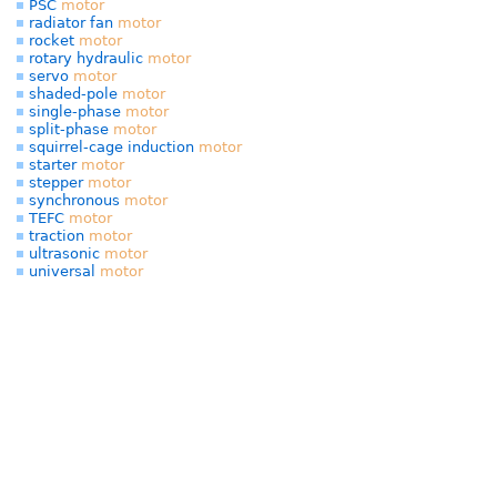
PSC
motor
radiator fan
motor
rocket
motor
rotary hydraulic
motor
servo
motor
shaded-pole
motor
single-phase
motor
split-phase
motor
squirrel-cage induction
motor
starter
motor
stepper
motor
synchronous
motor
TEFC
motor
traction
motor
ultrasonic
motor
universal
motor