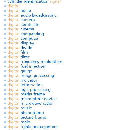
cylinder identification
signal
digital
digital
audio
digital
audio broadcasting
digital
camera
digital
certificate
digital
cinema
digital
companding
digital
computer
digital
display
digital
divide
digital
film
digital
filter
digital
frequency modulation
digital
fuel injection
digital
gauge
digital
image processing
digital
indicator
digital
information
digital
light processing
digital
media frame
digital
micromirror device
digital
microwave radio
digital
music
digital
photo frame
digital
picture frame
digital
radio
digital
rights management