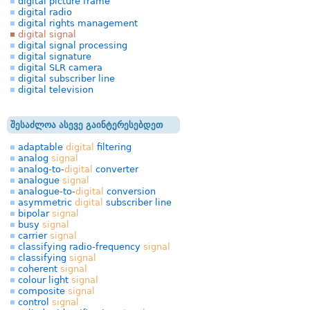
digital picture frame
digital radio
digital rights management
digital signal
digital signal processing
digital signature
digital SLR camera
digital subscriber line
digital television
შესაძლოა ასევე გაინტერესებდეთ
adaptable
digital
filtering
analog
signal
analog-to-
digital
converter
analogue
signal
analogue-to-
digital
conversion
asymmetric
digital
subscriber line
bipolar
signal
busy
signal
carrier
signal
classifying radio-frequency
signal
classifying
signal
coherent
signal
colour light
signal
composite
signal
control
signal