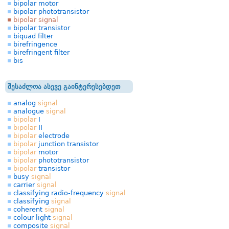
bipolar motor
bipolar phototransistor
bipolar signal
bipolar transistor
biquad filter
birefringence
birefringent filter
bis
შესაძლოა ასევე გაინტერესებდეთ
analog
signal
analogue
signal
bipolar
I
bipolar
II
bipolar
electrode
bipolar
junction transistor
bipolar
motor
bipolar
phototransistor
bipolar
transistor
busy
signal
carrier
signal
classifying radio-frequency
signal
classifying
signal
coherent
signal
colour light
signal
composite
signal