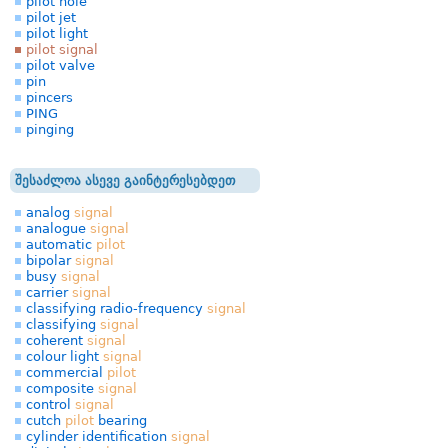
pilot hole
pilot jet
pilot light
pilot signal
pilot valve
pin
pincers
PING
pinging
შესაძლოა ასევე გაინტერესებდეთ
analog
signal
analogue
signal
automatic
pilot
bipolar
signal
busy
signal
carrier
signal
classifying radio-frequency
signal
classifying
signal
coherent
signal
colour light
signal
commercial
pilot
composite
signal
control
signal
cutch
pilot
bearing
cylinder identification
signal