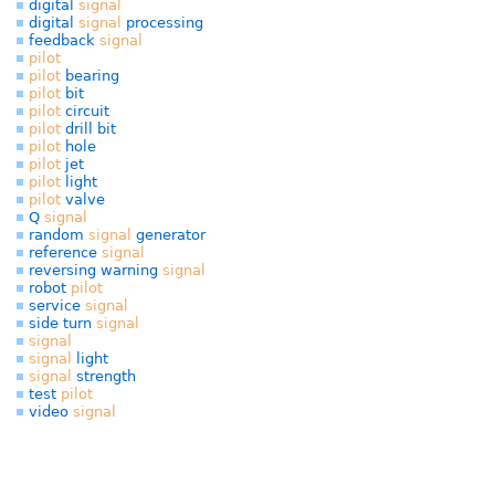
digital
signal
digital
signal
processing
feedback
signal
pilot
pilot
bearing
pilot
bit
pilot
circuit
pilot
drill bit
pilot
hole
pilot
jet
pilot
light
pilot
valve
Q
signal
random
signal
generator
reference
signal
reversing warning
signal
robot
pilot
service
signal
side turn
signal
signal
signal
light
signal
strength
test
pilot
video
signal