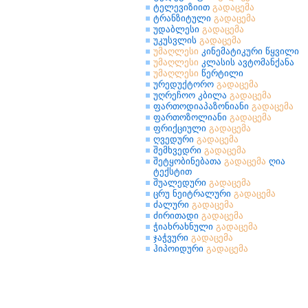
ტელევიზიით
გადაცემა
ტრანზიტული
გადაცემა
უდაბლესი
გადაცემა
უკუსვლის
გადაცემა
უმაღლესი
კინემატიკური წყვილი
უმაღლესი
კლასის ავტომანქანა
უმაღლესი
წერტილი
ურედუქტორო
გადაცემა
უღრეჩოო კბილა
გადაცემა
ფართოდიაპაზონიანი
გადაცემა
ფართოზოლიანი
გადაცემა
ფრიქციული
გადაცემა
ღვედური
გადაცემა
შემხვედრი
გადაცემა
შეტყობინებათა
გადაცემა
ღია
ტექსტით
შუალედური
გადაცემა
ცრუ ნეიტრალური
გადაცემა
ძალური
გადაცემა
ძირითადი
გადაცემა
ჭიახრახნული
გადაცემა
ჯაჭვური
გადაცემა
ჰიპოიდური
გადაცემა