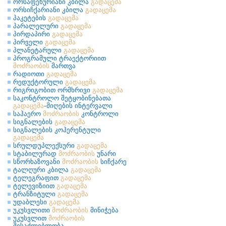
ორსაფეხურიანი კბილა
გადაცემა
ორსიჩქარიანი კბილა
გადაცემა
პაკეტების
გადაცემა
პარალელური
გადაცემა
პირდაპირი
გადაცემა
პირველი
გადაცემა
პლანეტარული
გადაცემა
პროგრამული ტრაექტორიით
მოძრაობის
მართვა
რადიოთი
გადაცემა
რედუქტორული
გადაცემა
რიგრიგობით ორმხრივი
გადაცემა
საკონტროლო შეტყობინებათა
გადაცემა
-მიღების ინტერვალი
საჰაერო
მოძრაობის
კონტროლი
სიგნალების
გადაცემა
სიგნალების კოჰერენტული
გადაცემა
სრულდუპლექსური
გადაცემა
სტაბილურად
მოძრაობის
უნარი
სწორხაზოვანი
მოძრაობის
სიჩქარე
ტალღური კბილა
გადაცემა
ტელეგრაფით
გადაცემა
ტელევიზიით
გადაცემა
ტრანზიტული
გადაცემა
უდაბლესი
გადაცემა
უკუსვლითი
მოძრაობის
მინიჭება
უკუსვლით
მოძრაობის
შესაძლებლობა