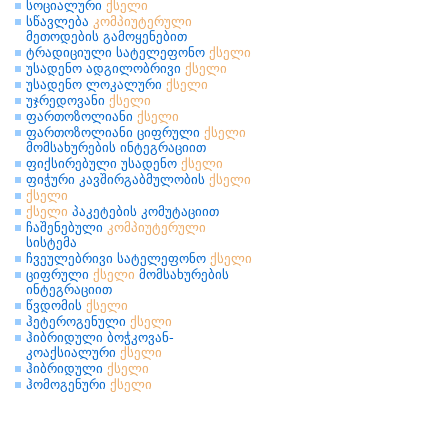
სოციალური
ქსელი
სწავლება
კომპიუტერული
მეთოდების გამოყენებით
ტრადიციული სატელეფონო
ქსელი
უსადენო ადგილობრივი
ქსელი
უსადენო ლოკალური
ქსელი
უჯრედოვანი
ქსელი
ფართოზოლიანი
ქსელი
ფართოზოლიანი ციფრული
ქსელი
მომსახურების ინტეგრაციით
ფიქსირებული უსადენო
ქსელი
ფიჭური კავშირგაბმულობის
ქსელი
ქსელი
ქსელი
პაკეტების კომუტაციით
ჩაშენებული
კომპიუტერული
სისტემა
ჩვეულებრივი სატელეფონო
ქსელი
ციფრული
ქსელი
მომსახურების
ინტეგრაციით
წვდომის
ქსელი
ჰეტეროგენული
ქსელი
ჰიბრიდული ბოჭკოვან-
კოაქსიალური
ქსელი
ჰიბრიდული
ქსელი
ჰომოგენური
ქსელი