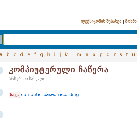
ლექსიკონის შესახებ
|
მოხმა
a
b
c
d
e
f
g
h
i
j
k
l
m
n
o
p
q
r
s
t
u
კომპიუტერული ჩაწერა
არსებითი სახელი
computer-based recording
სპეც.