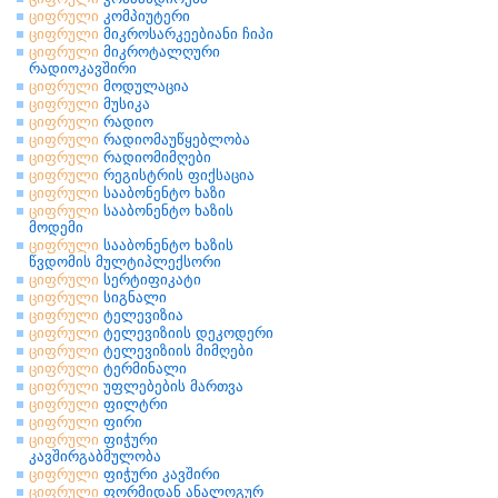
ციფრული
კომპიუტერი
ციფრული
მიკროსარკეებიანი ჩიპი
ციფრული
მიკროტალღური
რადიოკავშირი
ციფრული
მოდულაცია
ციფრული
მუსიკა
ციფრული
რადიო
ციფრული
რადიომაუწყებლობა
ციფრული
რადიომიმღები
ციფრული
რეგისტრის ფიქსაცია
ციფრული
სააბონენტო ხაზი
ციფრული
სააბონენტო ხაზის
მოდემი
ციფრული
სააბონენტო ხაზის
წვდომის მულტიპლექსორი
ციფრული
სერტიფიკატი
ციფრული
სიგნალი
ციფრული
ტელევიზია
ციფრული
ტელევიზიის დეკოდერი
ციფრული
ტელევიზიის მიმღები
ციფრული
ტერმინალი
ციფრული
უფლებების მართვა
ციფრული
ფილტრი
ციფრული
ფირი
ციფრული
ფიჭური
კავშირგაბმულობა
ციფრული
ფიჭური კავშირი
ციფრული
ფორმიდან ანალოგურ