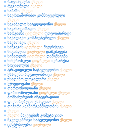
რადიალური
ქსელი
რეგიონული
ქსელი
საბაზო
ქსელი
საერთაშორისო კომპიუტერული
ქსელი
საკაბელო სატელეფონო
ქსელი
საკანალიზაციო
ქსელი
სარკიანი
ციფრული
ფოტოაპარატი
საქალაქო კომპიუტერული
ქსელი
საქალაქო
ქსელი
საწვავის
ციფრული
შეფრქვევა
სიგნალის
ციფრული
დამუშავება
სინათლის
ციფრული
დამუშავება
სინქრონული
ციფრული
იერარქია
სოციალური
ქსელი
ტრადიციული სატელეფონო
ქსელი
უსადენო ადგილობრივი
ქსელი
უსადენო ლოკალური
ქსელი
უჯრედოვანი
ქსელი
ფართოზოლიანი
ქსელი
ფართოზოლიანი
ციფრული
ქსელი
მომსახურების ინტეგრაციით
ფიქსირებული უსადენო
ქსელი
ფიჭური კავშირგაბმულობის
ქსელი
ქსელი
ქსელი
პაკეტების კომუტაციით
ჩვეულებრივი სატელეფონო
ქსელი
ცენტრალური
ციფრული