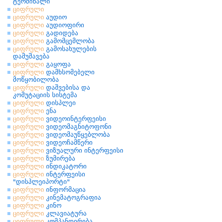
ტერმინალი
ციფრული
ციფრული
აუდიო
ციფრული
აუდიოფირი
ციფრული
გადიდება
ციფრული
გამომცემლობა
ციფრული
გამოსახულების
დამუშავება
ციფრული
გაყოფა
ციფრული
დამხსომებელი
მოწყობილობა
ციფრული
დაშვებისა და
კომუტაციის სისტემა
ციფრული
დისპლეი
ციფრული
ენა
ციფრული
ვიდეოინტერფეისი
ციფრული
ვიდეომაგნიტოფონი
ციფრული
ვიდეომაუწყებლობა
ციფრული
ვიდეოჩამწერი
ციფრული
ვიზუალური ინტერფეისი
ციფრული
ზუმირება
ციფრული
ინდიკატორი
ციფრული
ინტერფეისი
"დისპლეიპორტი"
ციფრული
ინფორმაცია
ციფრული
კინემატოგრაფია
ციფრული
კინო
ციფრული
კლავიატურა
ციფრული
კომპანდირება