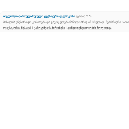
ინგლისურ-ქართულ-რუსული ტექნიკური ლექსიკონი
ვერსია 2.0b
მასალის უნებართვო კოპირება და გავრცელება ნაწილობრივ ან სრულად, ნებისმიერი სახ
ლექსიკონის შესახებ
|
გამოყენების პირობები
|
კონფიდენციალობის პოლიტიკა