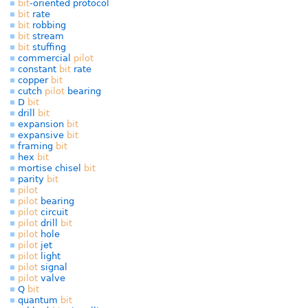
bit
-oriented protocol
bit
rate
bit
robbing
bit
stream
bit
stuffing
commercial
pilot
constant
bit
rate
copper
bit
cutch
pilot
bearing
D
bit
drill
bit
expansion
bit
expansive
bit
framing
bit
hex
bit
mortise chisel
bit
parity
bit
pilot
pilot
bearing
pilot
circuit
pilot
drill
bit
pilot
hole
pilot
jet
pilot
light
pilot
signal
pilot
valve
Q
bit
quantum
bit