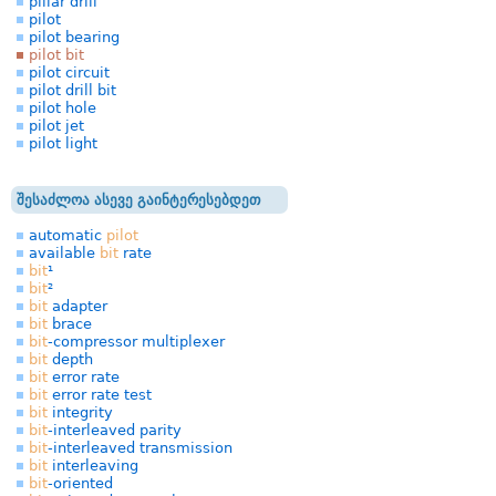
pillar drill
pilot
pilot bearing
pilot bit
pilot circuit
pilot drill bit
pilot hole
pilot jet
pilot light
შესაძლოა ასევე გაინტერესებდეთ
automatic
pilot
available
bit
rate
bit
¹
bit
²
bit
adapter
bit
brace
bit
-compressor multiplexer
bit
depth
bit
error rate
bit
error rate test
bit
integrity
bit
-interleaved parity
bit
-interleaved transmission
bit
interleaving
bit
-oriented