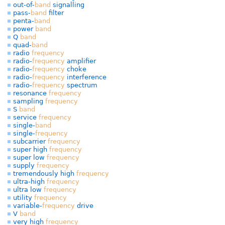
out-of-
band
signalling
pass-
band
filter
penta-
band
power
band
Q
band
quad-
band
radio
frequency
radio-
frequency
amplifier
radio-
frequency
choke
radio-
frequency
interference
radio-
frequency
spectrum
resonance
frequency
sampling
frequency
S
band
service
frequency
single-
band
single-
frequency
subcarrier
frequency
super high
frequency
super low
frequency
supply
frequency
tremendously high
frequency
ultra-high
frequency
ultra low
frequency
utility
frequency
variable-
frequency
drive
V
band
very high
frequency