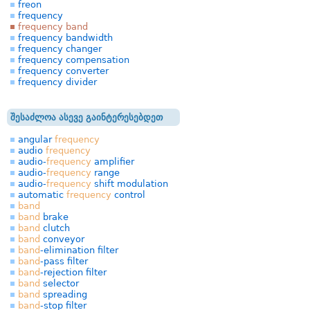
freon
frequency
frequency band
frequency bandwidth
frequency changer
frequency compensation
frequency converter
frequency divider
შესაძლოა ასევე გაინტერესებდეთ
angular
frequency
audio
frequency
audio-
frequency
amplifier
audio-
frequency
range
audio-
frequency
shift modulation
automatic
frequency
control
band
band
brake
band
clutch
band
conveyor
band
-elimination filter
band
-pass filter
band
-rejection filter
band
selector
band
spreading
band
-stop filter