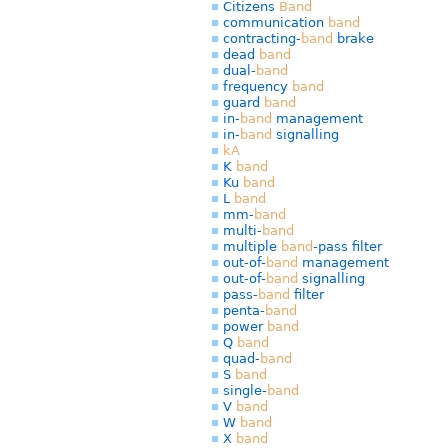
Citizens
Band
communication
band
contracting-
band
brake
dead
band
dual-
band
frequency
band
guard
band
in-
band
management
in-
band
signalling
kA
K
band
Ku
band
L
band
mm-
band
multi-
band
multiple
band
-pass filter
out-of-
band
management
out-of-
band
signalling
pass-
band
filter
penta-
band
power
band
Q
band
quad-
band
S
band
single-
band
V
band
W
band
X
band