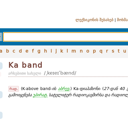
ლექსიკონის შესახებ
|
მოხმა
a
b
c
d
e
f
g
h
i
j
k
l
m
n
o
p
q
r
s
t
u
Ka band
/͵keɪeɪʹbænd/
არსებითი სახელი
(K-above band-
ის
აბრევ.
) Ka-დიაპაზონი (
27-დან 40 
რად.
გამოიყენება
უპირატ.
სატელიტურ რადიოკავშირსა და რადიოლ