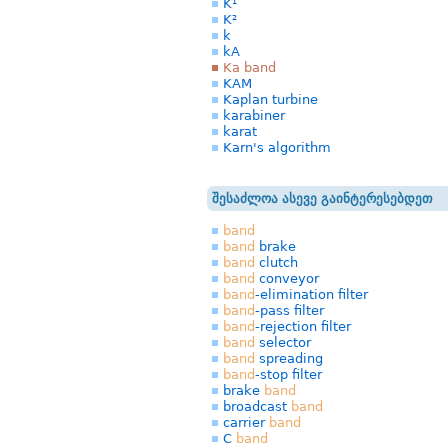
K¹
K²
k
kA
Ka band
KAM
Kaplan turbine
karabiner
karat
Karn's algorithm
შესაძლოა ასევე გაინტერესებდეთ
band
band
brake
band
clutch
band
conveyor
band
-elimination filter
band
-pass filter
band
-rejection filter
band
selector
band
spreading
band
-stop filter
brake
band
broadcast
band
carrier
band
C
band