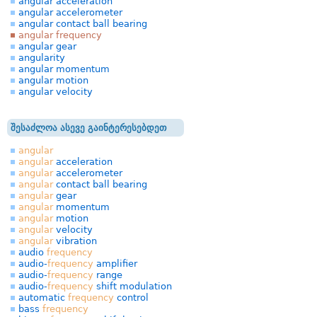
angular acceleration
angular accelerometer
angular contact ball bearing
angular frequency
angular gear
angularity
angular momentum
angular motion
angular velocity
შესაძლოა ასევე გაინტერესებდეთ
angular
angular
acceleration
angular
accelerometer
angular
contact ball bearing
angular
gear
angular
momentum
angular
motion
angular
velocity
angular
vibration
audio
frequency
audio-
frequency
amplifier
audio-
frequency
range
audio-
frequency
shift modulation
automatic
frequency
control
bass
frequency