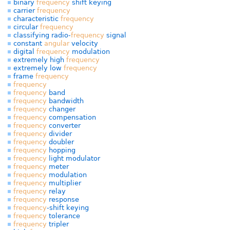
binary
frequency
shift keying
carrier
frequency
characteristic
frequency
circular
frequency
classifying radio-
frequency
signal
constant
angular
velocity
digital
frequency
modulation
extremely high
frequency
extremely low
frequency
frame
frequency
frequency
frequency
band
frequency
bandwidth
frequency
changer
frequency
compensation
frequency
converter
frequency
divider
frequency
doubler
frequency
hopping
frequency
light modulator
frequency
meter
frequency
modulation
frequency
multiplier
frequency
relay
frequency
response
frequency
-shift keying
frequency
tolerance
frequency
tripler