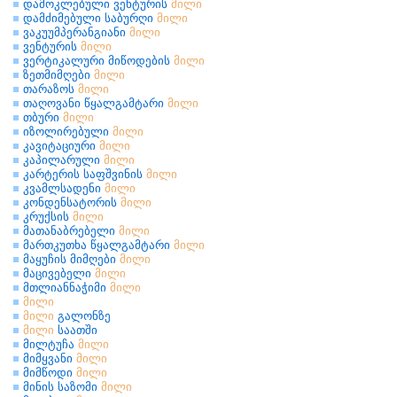
დამოკლებული ვენტურის
მილი
დამძიმებული საბურღი
მილი
ვაკუუმპერანგიანი
მილი
ვენტურის
მილი
ვერტიკალური მიწოდების
მილი
ზეთმიმღები
მილი
თარაზოს
მილი
თაღოვანი წყალგამტარი
მილი
თბური
მილი
იზოლირებული
მილი
კავიტაციური
მილი
კაპილარული
მილი
კარტერის საფშვინის
მილი
კვამლსადენი
მილი
კონდენსატორის
მილი
კრუქსის
მილი
მათანაბრებელი
მილი
მართკუთხა წყალგამტარი
მილი
მაყუჩის მიმღები
მილი
მაცივებელი
მილი
მთლიანნაჭიმი
მილი
მილი
მილი
გალონზე
მილი
საათში
მილტუჩა
მილი
მიმყვანი
მილი
მიმწოდი
მილი
მინის საზომი
მილი