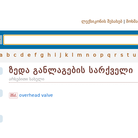
ლექსიკონის შესახებ
|
მოხმა
a
b
c
d
e
f
g
h
i
j
k
l
m
n
o
p
q
r
s
t
u
ზედა განლაგების სარქველი
არსებითი სახელი
overhead valve
შწძ.
ი