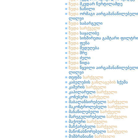
ზედა
მკვდარ წერტილამდე
ზედა
ნაწილი
ზედა
ორმაგი აირგამანაწილებელ
ლილვი
ზედა
საბარგული
ზედა
სარქველი
ზედა
საყალიბე
ზედა
სიხშირეთა გამტარი ფილტრ
ზედა
ფენა
ზედა
შედუღება
ზედა
შრე
ზედა
ძელი
ზედა
წიდა
ზედა
წყვილი აირგამანაწილებელ
ლილვი
თეფშა
სარქველი
კაბელების
განლაგების
სქემა
კამერის
სარქველი
კაპილარული
სარქველი
კონუსური
სარქველი
მაბალანსირებელი
სარქველი
მაკონტროლებელი
სარქველი
მანაწილებელი
სარქველი
მარეგულირებელი
სარქველი
მაქოური
სარქველი
მაჩქარებელი
სარქველი
მაწონასწორებელი
სარქველი
მემბრანიანი
სარქველი