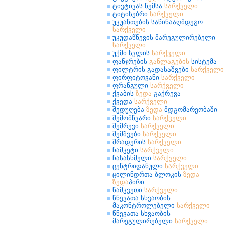
ტივტივას ნემსა
სარქველი
ტიტისებრი
სარქველი
უკუანთების საწინააღმდეგო
სარქველი
უკუდაწნევის მარეგულირებელი
სარქველი
უქმი სვლის
სარქველი
ფანჯრების
განლაგების
სისტემა
ფილტრის გადასაშვები
სარქველი
ფირფიტოვანი
სარქველი
ფრანგული
სარქველი
ქვაბის
ზედა
გაქრევა
ქვედა
სარქველი
შედუღება
ზედა
მდგომარეობაში
შემომწვარი
სარქველი
შემრევი
სარქველი
შემშვები
სარქველი
შრადერის
სარქველი
ჩამკეტი
სარქველი
ჩასასხმელი
სარქველი
ცენტრიდანული
სარქველი
ცილინდრთა ბლოკის
ზედა
ზედა
პირი
წამკვეთი
სარქველი
წნევათა სხვაობის
მაკონტროლებელი
სარქველი
წნევათა სხვაობის
მარეგულირებელი
სარქველი