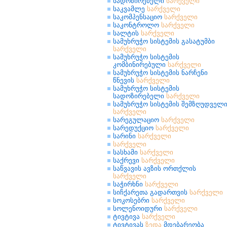
სადოზირებელი
სარქველი
საკვამლე
სარქველი
საკომპენსაციო
სარქველი
საკონტროლო
სარქველი
სალტის
სარქველი
სამუხრუჭო სისტემის გასატუმბი
სარქველი
სამუხრუჭო სისტემის
კომბინირებული
სარქველი
სამუხრუჭო სისტემის ნარჩენი
წნევის
სარქველი
სამუხრუჭო სისტემის
სადოზირებელი
სარქველი
სამუხრუჭო სისტემის შემზღუდველ
სარქველი
სარეგულაციო
სარქველი
სარედუქციო
სარქველი
სარინი
სარქველი
სარქველი
სასხამი
სარქველი
საქრევი
სარქველი
საწვავის ავზის ორთქლის
სარქველი
საჭირხნი
სარქველი
სიჩქარეთა გადართვის
სარქველი
სოკოსებრი
სარქველი
სოლენოიდური
სარქველი
ტივტივა
სარქველი
ტივტივას
ზედა
მდებარეობა