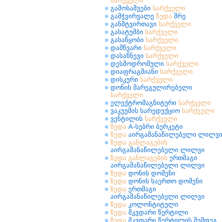
სარქველი
გამოსაშვები
სარქველი
გამჭვირვალე
ზედა
შრე
განმტვირთავი
სარქველი
გასატუმბი
სარქველი
გასაწყობი
სარქველი
დამწვარი
სარქველი
დასაწნევი
სარქველი
დესმოდრომული
სარქველი
დიაფრაგმიანი
სარქველი
დისკური
სარქველი
დონის მარეგულირებელი
სარქველი
ელექტრომაგნიტური
სარქველი
ვაკუუმის სარედუქციო
სარქველი
ვენტილის
სარქველი
ზედა
A-სებრი ბერკეტი
ზედა
აირგამანაწილებელი ლილვ
ზედა
განლაგების
აირგამანაწილებელი ლილვი
ზედა
განლაგების
ერთმაგი
აირგამანაწილებელი ლილვი
ზედა
დონის დომენი
ზედა
დონის საერთო დომენი
ზედა
ერთმაგი
აირგამანაწილებელი ლილვი
ზედა
კოლონტიტული
ზედა
მკვდარი წერტილი
ზედა
მკვდარი წერტილის შემდეგ